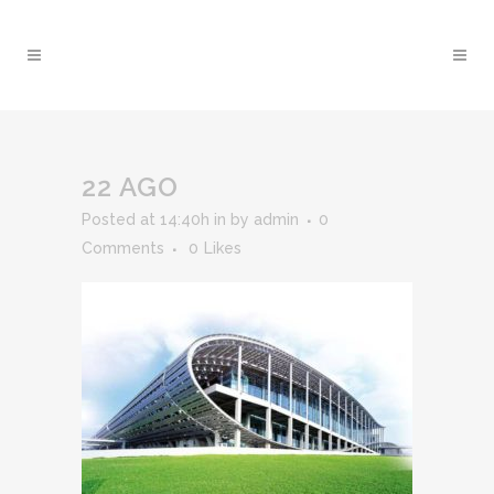
22 AGO
Posted at 14:40h
in
by
admin
0
Comments
0
Likes